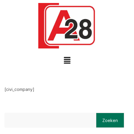
[civi_company]
Zoeken