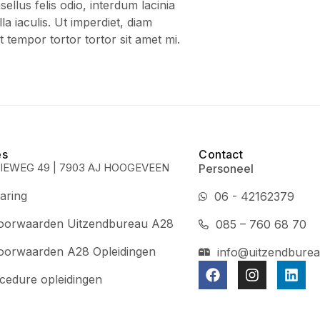
llus felis odio, interdum lacinia
la iaculis. Ut imperdiet, diam
 tempor tortor tortor sit amet mi.
es
Contact
IEWEG 49 | 7903 AJ HOOGEVEEN
Personeel
aring
06 - 42162379
oorwaarden Uitzendbureau A28
085 – 760 68 70
oorwaarden A28 Opleidingen
info@uitzendburea
cedure opleidingen