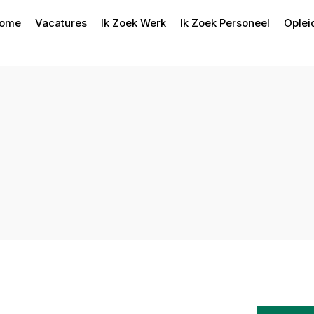
ome
Vacatures
Ik Zoek Werk
Ik Zoek Personeel
Oplei