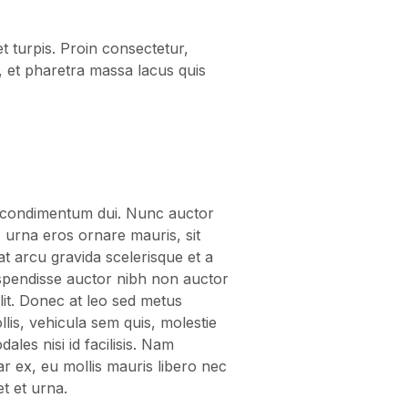
met turpis. Proin consectetur,
 et pharetra massa lacus quis
unt condimentum dui. Nunc auctor
, urna eros ornare mauris, sit
at arcu gravida scelerisque et a
Suspendisse auctor nibh non auctor
elit. Donec at leo sed metus
llis, vehicula sem quis, molestie
ales nisi id facilisis. Nam
nar ex, eu mollis mauris libero nec
et et urna.