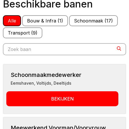
Beschikbare banen
Alle
Bouw & Infra
(1)
Schoonmaak
(17)
Transport
(9)
Search for jobs
Sear
Schoonmaakmedewerker
Eemshaven
,
Voltijds, Deeltijds
BEKIJKEN
Meewerkend Voorman/Voorvrouw