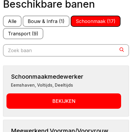
Beschikbare banen
Alle
Bouw & Infra
(1)
Schoonmaak
(17)
Transport
(9)
Search for jobs
Sear
Schoonmaakmedewerker
Eemshaven
,
Voltijds, Deeltijds
BEKIJKEN
Meewerkend Voorman/Voorvrouw